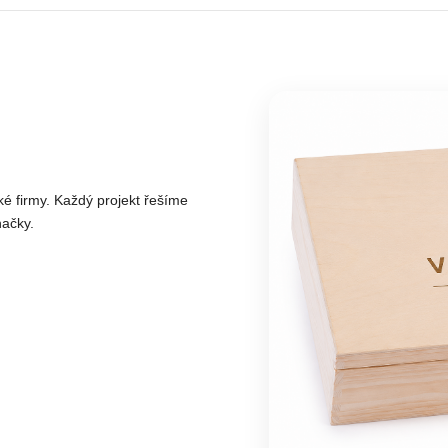
lké firmy. Každý projekt řešíme
načky.