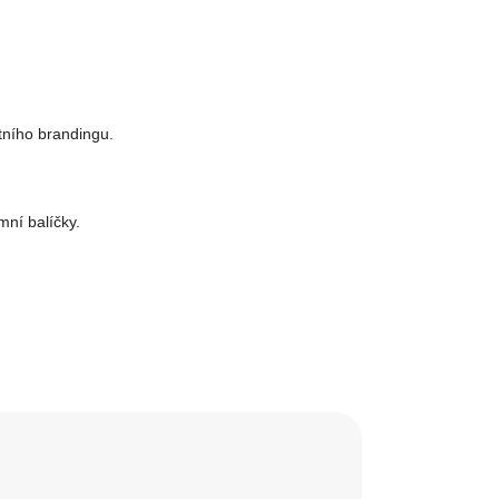
tního brandingu.
mní balíčky.