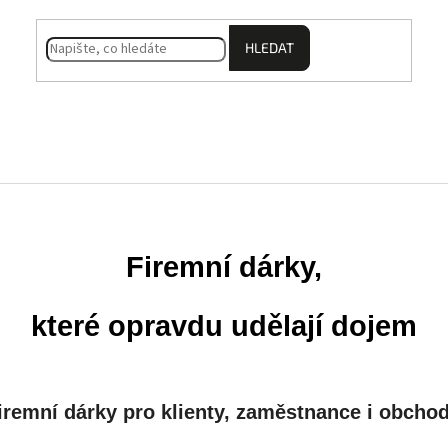
HLEDAT
 Kufry
Dárkové Truhly
Vzpomínkové Krabičky
Fi
Firemní dárky,
které opravdu udělají dojem
firemní dárky pro klienty, zaměstnance i obchod