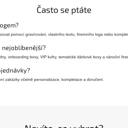
Často se ptáte
 logem?
zovat pomocí gravírování, vlastního textu, firemního loga nebo komple
u nejoblíbenější?
edny, onboarding boxy, VIP kufry, tematické dárkové boxy a vánoční fire
objednávky?
emní zakázky včetně personalizace, kompletace a doručení.