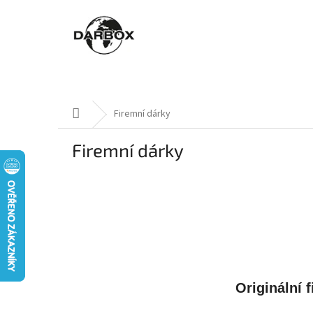
Přejít na obsah
Dárkové Bedny
Dárkové Pytle
Dárkové
Domů
Firemní dárky
Firemní dárky
Originální 