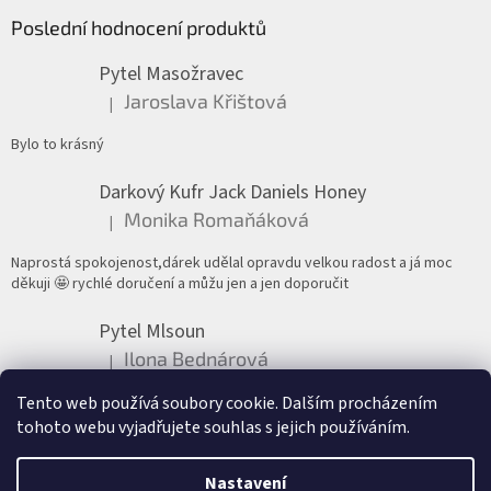
Poslední hodnocení produktů
Pytel Masožravec
Jaroslava Křištová
|
Hodnocení produktu je 5 z 5 hvězdiček.
Bylo to krásný
Darkový Kufr Jack Daniels Honey
Monika Romaňáková
|
Hodnocení produktu je 5 z 5 hvězdiček.
Naprostá spokojenost,dárek udělal opravdu velkou radost a já moc
děkuji 🤩 rychlé doručení a můžu jen a jen doporučit
Pytel Mlsoun
Ilona Bednárová
|
Hodnocení produktu je 5 z 5 hvězdiček.
Tento web používá soubory cookie. Dalším procházením
Nádherně zabalené, krásný dáreček. A všechny mňamky výborné!
tohoto webu vyjadřujete souhlas s jejich používáním.
Nastavení
Vytvořil Shoptet