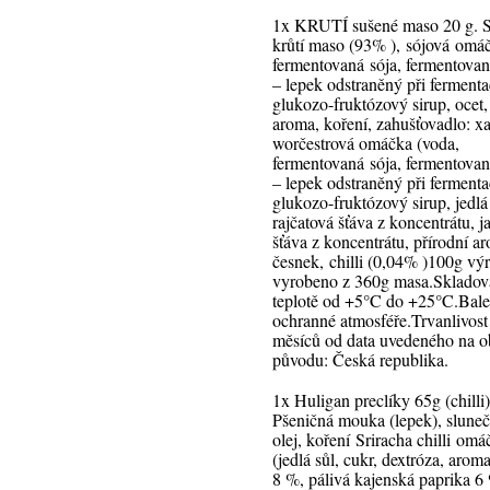
1x KRUTÍ sušené maso 20 g. S
krůtí maso (93% ), sójová omá
fermentovaná sója, fermentovan
– lepek odstraněný při fermenta
glukozo-fruktózový sirup, ocet,
aroma, koření, zahušťovadlo: x
worčestrová omáčka (voda,
fermentovaná sója, fermentovan
– lepek odstraněný při fermentac
glukozo-fruktózový sirup, jedlá 
rajčatová šťáva z koncentrátu, j
šťáva z koncentrátu, přírodní a
česnek, chilli (0,04% )100g vý
vyrobeno z 360g masa.Skladova
teplotě od +5°C do +25°C.Bal
ochranné atmosféře.Trvanlivost
měsíců od data uvedeného na 
původu: Česká republika.
1x Huligan preclíky 65g (chilli
Pšeničná mouka (lepek), slune
olej, koření Sriracha chilli om
(jedlá sůl, cukr, dextróza, arom
8 %, pálivá kajenská paprika 6 