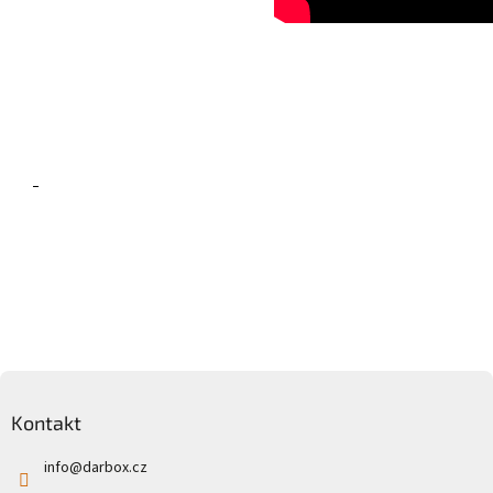
Zápatí
Kontakt
info
@
darbox.cz