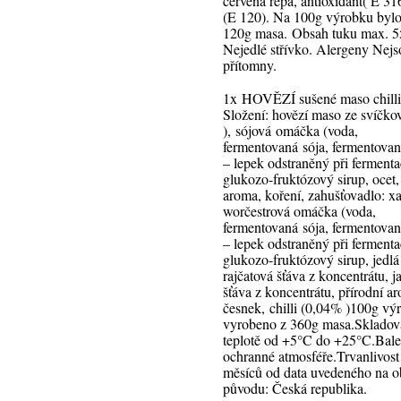
červená řepa, antioxidant( E 31
(E 120). Na 100g výrobku bylo
120g masa. Obsah tuku max. 
Nejedlé střívko. Alergeny Nejs
přítomny.
1x HOVĚZÍ sušené maso chilli
Složení: hovězí maso ze svíčk
), sójová omáčka (voda,
fermentovaná sója, fermentovan
– lepek odstraněný při fermenta
glukozo-fruktózový sirup, ocet,
aroma, koření, zahušťovadlo: x
worčestrová omáčka (voda,
fermentovaná sója, fermentovan
– lepek odstraněný při fermentac
glukozo-fruktózový sirup, jedlá 
rajčatová šťáva z koncentrátu, j
šťáva z koncentrátu, přírodní a
česnek, chilli (0,04% )100g vý
vyrobeno z 360g masa.Skladova
teplotě od +5°C do +25°C.Bal
ochranné atmosféře.Trvanlivost
měsíců od data uvedeného na 
původu: Česká republika.