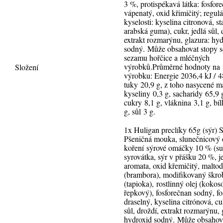
3 %, protispékavá látka: fosfor
vápenatý, oxid křimičitý; regulá
kyselosti: kyselina citronová, st
arabská guma), cukr,
jedlá sůl, 
extrakt rozmarýnu, glazura: hy
sodný. Může obsahovat stopy só
sezamu hořčice a mléčných
výrobků.
Průměrné hodnoty na
Složení
výrobku:
Energie 2036,4 kJ / 4
tuky 20,9 g, z toho nasycené m
kyseliny 0,3 g, sacharidy 65,9 
cukry 8,1 g, vláknina 3,1 g, bí
g, sůl 3 g.
1x Huligan preclíky 65g (sýr)
S
Pšeničná mouka, slunečnicový o
koření sýrové omáčky 10 % (s
syrovátka, sýr v přášku 20 %, je
aromata, oxid křemičitý, maltod
(brambora), modifikovaný škro
(tapioka), rostlinný olej (kokos
řepkový), fosforečnan sodný, f
draselný, kyselina citrónová, cu
sůl, droždí, extrakt rozmarýnu, 
hydroxid sodný. Může obsahov