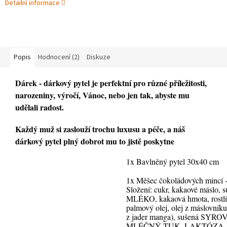
Detailní informace
Popis
Hodnocení (2)
Diskuze
Dárek - dárkový pytel je perfektní pro různé příležitosti,
narozeniny, výročí, Vánoc, nebo jen tak, abyste mu
udělali radost.
Každý muž si zaslouží trochu luxusu a péče, a náš
dárkový pytel plný dobrot mu to jistě poskytne
1x
Bavlněný pytel 30x40 cm
1x Měšec čokoládových mincí 
Složení: cukr, kakaové máslo, 
MLÉKO, kakaová hmota, rostli
palmový olej, olej z máslovníku,
z jader manga), sušená SYR
MLÉČNÝ TUK, LAKTÓZA,