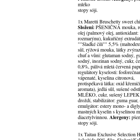
mléko
stopy sóji.
1x Maretti Bruschetty
sweet ch
Složení:
PŠENIČNÁ mouka, ro
olej (palmový olej, antioxidant:
rozmarýnu), kukuřičný extrudát
""Sladké čili"" 5,5% (maltodext
sůl, rýžová mouka, látky zvýraz
chuť a vůni: glutaman sodný, g
sodný, inozinan sodný, cukr, č
0,8%, pálivá mletá červená pap
regulátory kyselosti: fosforečna
vápenaté, kyselina citronová,
protispékavá látka: oxid křemiči
aromata), jedlá sůl, sušené ods
MLÉKO, cukr, sušený LEPEK,
droždí, stabilizátor: guma guar,
emulgátor: estery mono- a digl
mastných kyselin s kyselinou 
Alergeny:
diacetylvinnou.
pše
stopy sóji.
1x Taitau Exclusive Selection 
čokoláda 90% 50g. Složení:Ka