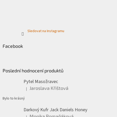
Sledovat na Instagramu
Facebook
Poslední hodnocení produktů
Pytel Masožravec
Jaroslava Křištová
|
Hodnocení produktu je 5 z 5 hvězdiček.
Bylo to krásný
Darkový Kufr Jack Daniels Honey
Monika Romaňáková
|