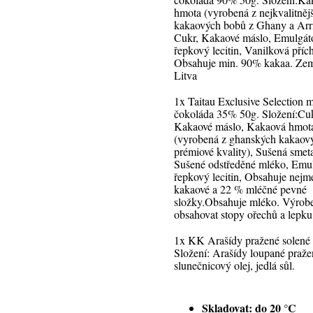
hmota (vyrobená z nejkvalitněj
kakaových bobů z Ghany a Arr
Cukr, Kakaové máslo, Emulgáto
řepkový lecitin, Vanilková přích
Obsahuje min. 90% kakaa. Ze
Litva
1x Taitau Exclusive Selection 
čokoláda 35% 50g. Složení:Cuk
Kakaové máslo, Kakaová hmot
(vyrobená z ghanských kakaov
prémiové kvality), Sušená smet
Sušené odstředěné mléko, Emul
řepkový lecitin, Obsahuje nej
kakaové a 22 % mléčné pevné
složky.Obsahuje mléko. Výrob
obsahovat stopy ořechů a lepku
1x KK Arašídy pražené solené 
Složení: Arašídy loupané praže
slunečnicový olej, jedlá sůl.
Skladovat: do 20 °C