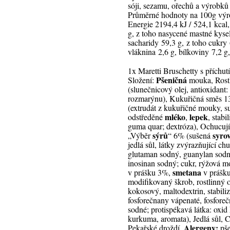
sóji, sezamu, ořechů a výrobků 
Průměrné hodnoty na 100g výr
Energie 2194,4 kJ / 524,1 kcal,
g, z toho nasycené mastné kysel
sacharidy 59,3 g, z toho cukry 
vláknina 2,6 g, bílkoviny 7,2 g,
1x Maretti Bruschetty s příchut
Pšeničná
Složení:
mouka, Rostl
(slunečnicový olej, antioxidant:
rozmarýnu), Kukuřičná směs 
(extrudát z kukuřičné mouky, s
mléko
lepek
odstředěné
,
, stabil
guma quar; dextróza), Ochucují
sýrů
syro
„Výběr
“ 6% (sušená
jedlá sůl, látky zvýrazňující chu
glutaman sodný, guanylan sodn
inosinan sodný; cukr, rýžová 
smetana
v prášku 3%,
v prášku
modifikovaný škrob, rostlinný o
kokosový, maltodextrin, stabiliz
fosforečnany vápenaté, fosfore
sodné; protispékavá látka: oxid 
kurkuma, aromata), Jedlá sůl, C
Alergeny:
Pekařské droždí.
pš