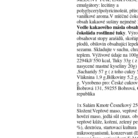
emulgátory: lecitiny a
polyglycerylpolyricinoleát, přír
vanilkové aroma.V mléčné čok
obsah kakaové sušiny nejméně
Vedle kakaového másla obsa
čokoláda rostlinné tuky
. Výr
obsahovat stopy arašídů, skořá
plodů, obilovin obsahující lepek
sezamu. Skladujte v suchu, chr
teplem. Výživové údaje na 100g
2294kJ/ 550 kcal, Tuky 33g ( z
nasycené mastné kyseliny 20g)
,Sacharidy 57 g ( z toho cukry 5
Vláknina 1,9 g,Bílkoviny 5,2 g
g. Vyrobeno pro: České cukrovi
Bobrová 131, 59255 Bobrová,
republika
1x Salám Kmotr Česnékový 25
Složení:Vepřové maso, vepřové 
hovězí maso, jedlá sůl (max. o
vepřové kůže, koření, zelený pe
%), dextróza, startovací kultura
mikroorganismů, konzervant (E