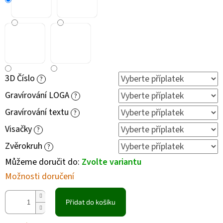
3D Číslo
?
Gravírování LOGA
?
Gravírování textu
?
Visačky
?
Zvěrokruh
?
Můžeme doručit do:
Zvolte variantu
Možnosti doručení
Přidat do košíku