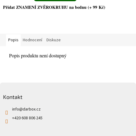
P
řidat ZNAMENÍ ZVĚROKRUHU na bednu (+ 99 Kč)
Popis
Hodnocení
Diskuze
Popis produktu není dostupný
Zápatí
Kontakt
info
@
darbox.cz
+420 608 806 245