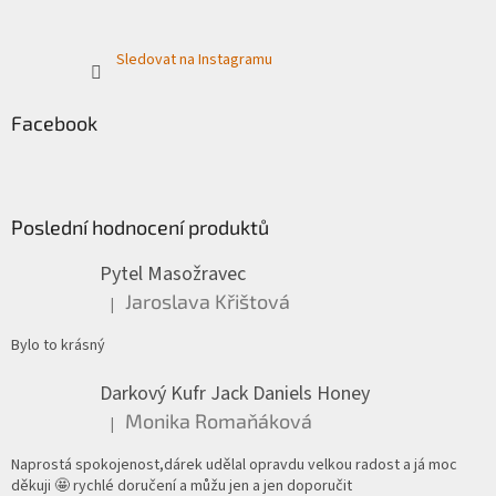
Sledovat na Instagramu
Facebook
Poslední hodnocení produktů
Pytel Masožravec
Jaroslava Křištová
|
Hodnocení produktu je 5 z 5 hvězdiček.
Bylo to krásný
Darkový Kufr Jack Daniels Honey
Monika Romaňáková
|
Hodnocení produktu je 5 z 5 hvězdiček.
Naprostá spokojenost,dárek udělal opravdu velkou radost a já moc
děkuji 🤩 rychlé doručení a můžu jen a jen doporučit